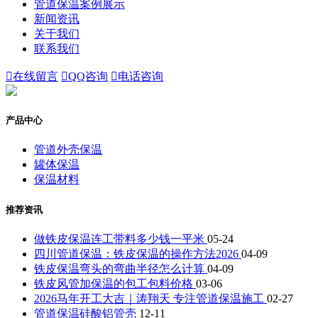
管道保温案例展示
新闻资讯
关于我们
联系我们

在线留言

QQ咨询

电话咨询
产品中心
管道外壳保温
罐体保温
保温材料
推荐资讯
做铁皮保温连工带料多少钱一平米
05-24
四川管道保温：‌铁皮保温的操作方法2026
04-09
铁皮保温弯头的弯曲半径怎么计算
04-09
铁皮风管加保温的包工包料价格
03-06
2026马年开工大吉｜涛翔天 专注管道保温施工
02-27
管道保温硅酸铝管壳
12-11