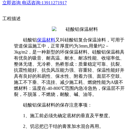
立即咨询
电话咨询:13911271917
工程描述
硅酸铝
保温材料
又叫硅酸铝复合保温涂料，可用于
管道保温施工中，正常厚度约为3mm,用量约2－
3kg/m2，是一种新型的环保保温材料。硅酸铝保温棉具
有优良的吸音、耐高温、耐水、耐冻性能、收缩率低、
整体无缝、无冷桥、热桥形成：质量稳定可靠、抗裂、
抗震性能好、抗负风压能力强、容重轻、保温性能好并
具有良好的和易性、保水性、附着力强、面层不空鼓、
施工不下垂、不流挂、减少施工耗、燃烧性能为A级不
燃材料：温度在-40-800℃范围内急冷急热，保温层不开
裂，不脱落，不燃烧，耐酸、碱、油等。
硅酸铝保温材料的保存注意事项：
1、施工前必须先确定底材的垂直及平整度。
2、切忌把已干结的膏浆加水混合再用。